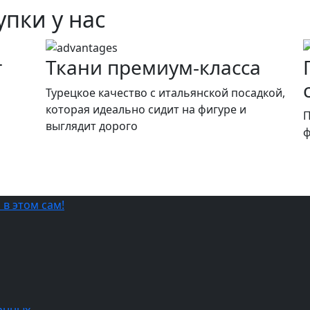
пки у нас
т
Ткани премиум-класса
и
Турецкое качество c итальянской посадкой,
которая идеально сидит на фигуре и
П
выглядит дорого
ф