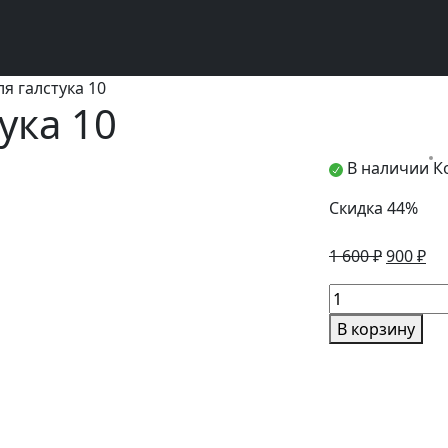
я галстука 10
ука 10
В наличии
К
Скидка 44%
Первон
Те
1 600
₽
900
₽
цена
це
Количество
составл
900
товара
1
В корзину
Зажим
600 ₽.
для
галстука
10