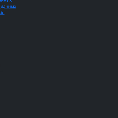
анных
 данных
ie
1
39