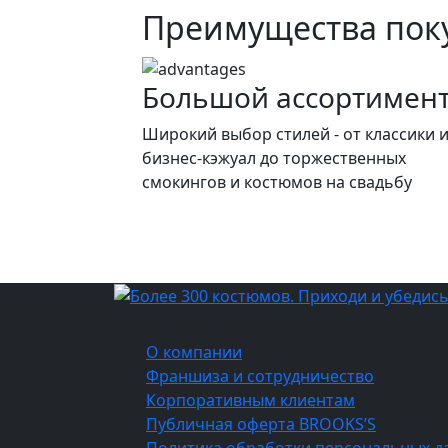
составляла
900 ₽.
Преимущества поку
1
600 ₽.
Большой ассортимен
Широкий выбор стилей - от классики 
бизнес-кэжуал до торжественных
смокингов и костюмов на свадьбу
О компании
О компании
Франшиза и сотрудничество
Корпоративным клиентам
Публичная оферта BROOKS’S