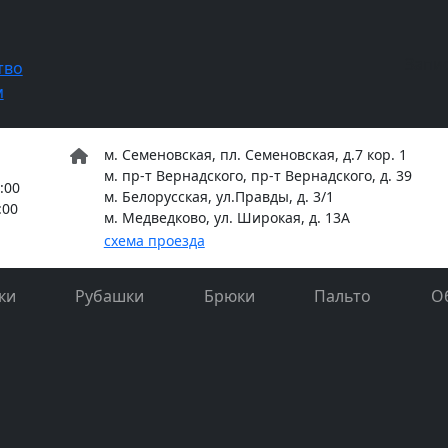
Запи
тво
м
м. Семеновская, пл. Семеновская, д.7 кор. 1
м. пр-т Вернадского, пр-т Вернадского, д. 39
:00
м. Белорусская, ул.Правды, д. 3/1
:00
м. Медведково, ул. Широкая, д. 13А
схема проезда
ки
Рубашки
Брюки
Пальто
О