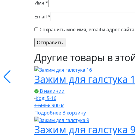
Имя
*
Email
*
Сохранить моё имя, email и адрес сайт
Другие товары в это
Зажим для галстука 
В наличии
Код: 5-16
Первоначальная
Текущая
1 600
₽
900
₽
цена
цена:
Подробнее
В корзину
составляла
900 ₽.
Зажим для галстука 
1
600 ₽.