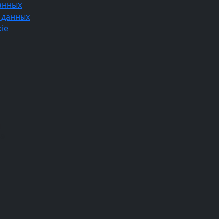
анных
 данных
ie
1
39