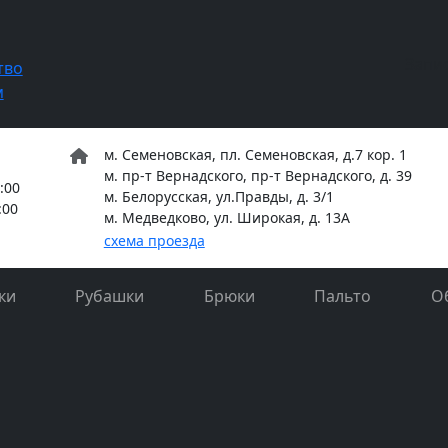
Запи
тво
м
м. Семеновская, пл. Семеновская, д.7 кор. 1
м. пр-т Вернадского, пр-т Вернадского, д. 39
:00
м. Белорусская, ул.Правды, д. 3/1
:00
м. Медведково, ул. Широкая, д. 13А
схема проезда
ки
Рубашки
Брюки
Пальто
О