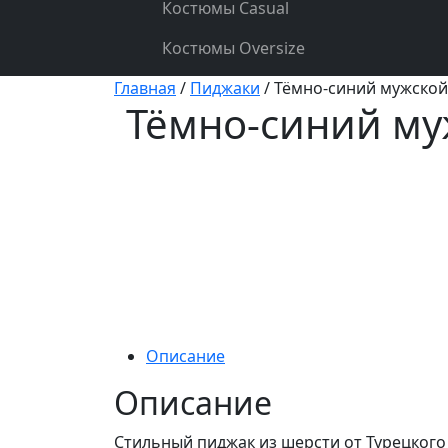
Костюмы Casual
Костюмы Oversize
Главная
/
Пиджаки
/ Тёмно-синий мужской
Тёмно-синий му
Описание
Описание
Стильный пиджак из шерсти от Турецкого