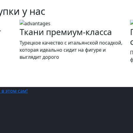
пки у нас
т
Ткани премиум-класса
и
Турецкое качество c итальянской посадкой,
которая идеально сидит на фигуре и
П
выглядит дорого
ф