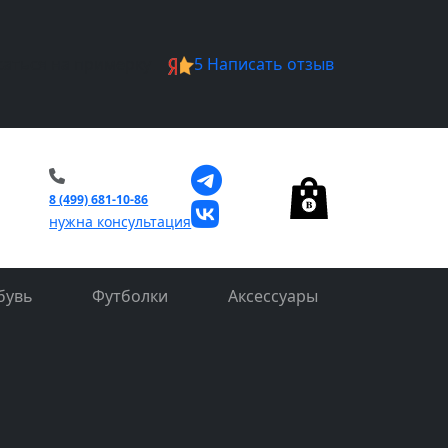
саться на примерку
5
Написать отзыв
0
8 (499) 681-10-86
нужна консультация
бувь
Футболки
Аксессуары