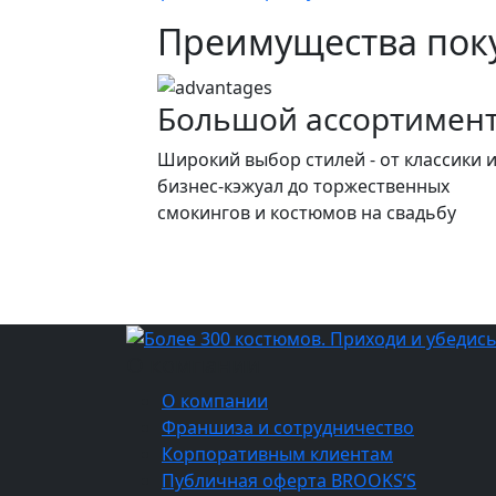
составляла
8
Преимущества поку
10
500 ₽.
500 ₽.
Большой ассортимен
Широкий выбор стилей - от классики 
бизнес-кэжуал до торжественных
смокингов и костюмов на свадьбу
О компании
О компании
Франшиза и сотрудничество
Корпоративным клиентам
Публичная оферта BROOKS’S