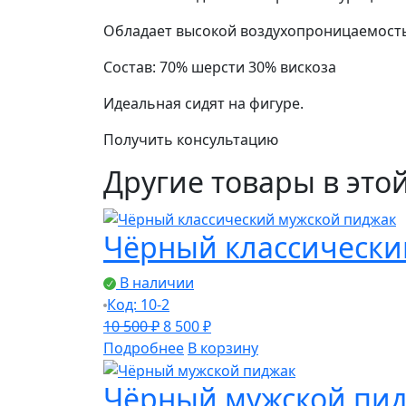
Обладает высокой воздухопроницаемостью
Состав: 70% шерсти 30% вискоза
Идеальная сидят на фигуре.
Получить консультацию
Другие товары в это
Чёрный классически
В наличии
Код: 10-2
Первоначальная
Текущая
10 500
₽
8 500
₽
цена
цена:
Подробнее
В корзину
составляла
8
Чёрный мужской пи
10
500 ₽.