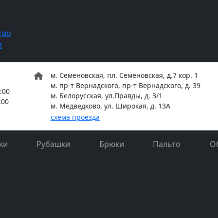
Запи
тво
м
м. Семеновская, пл. Семеновская, д.7 кор. 1
м. пр-т Вернадского, пр-т Вернадского, д. 39
:00
м. Белорусская, ул.Правды, д. 3/1
:00
м. Медведково, ул. Широкая, д. 13А
схема проезда
ки
Рубашки
Брюки
Пальто
О