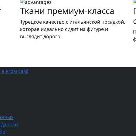
т
Ткани премиум-класса
и
Турецкое качество c итальянской посадкой,
которая идеально сидит на фигуре и
П
выглядит дорого
ф
анных
 данных
ie