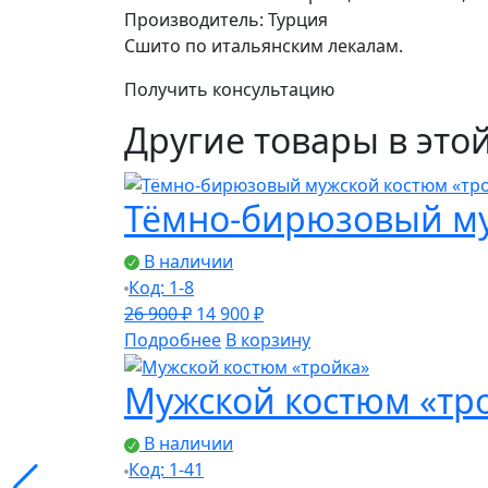
Производитель: Турция
Сшито по итальянским лекалам.
Получить консультацию
Другие товары в это
Тёмно-бирюзовый му
В наличии
Код: 1-8
Первоначальная
Текущая
26 900
₽
14 900
₽
цена
цена:
Подробнее
В корзину
составляла
14
Мужской костюм «тр
26
900 ₽.
900 ₽.
В наличии
Код: 1-41