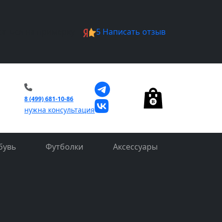
саться на примерку
5
Написать отзыв
0
8 (499) 681-10-86
нужна консультация
бувь
Футболки
Аксессуары