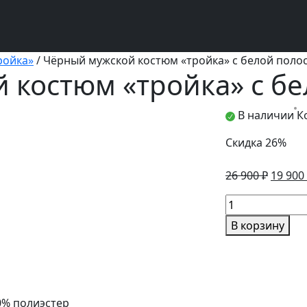
ройка»
/ Чёрный мужской костюм «тройка» с белой поло
 костюм «тройка» с бе
В наличии
К
Скидка 26%
Перво
26 900
₽
19 900
цена
Количество
состав
товара
26
В корзину
Чёрный
900 ₽.
мужской
костюм
«тройка»
с
10% полиэстер