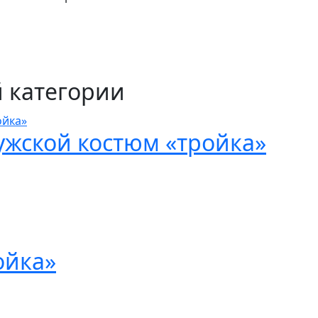
белой
полоской
й категории
жской костюм «тройка»
ойка»