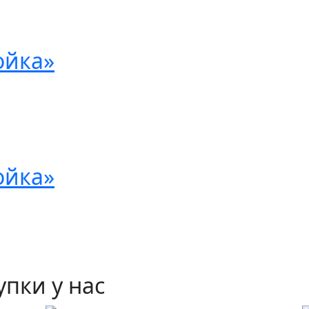
ойка»
ойка»
пки у нас