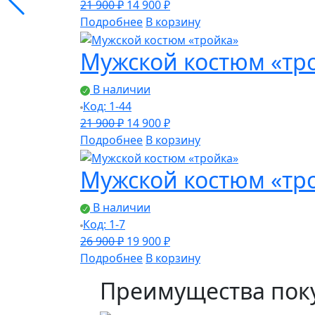
Первоначальная
Текущая
21 900
₽
14 900
₽
цена
цена:
Подробнее
В корзину
составляла
14
Мужской костюм «тр
21
900 ₽.
900 ₽.
В наличии
Код: 1-44
Первоначальная
Текущая
21 900
₽
14 900
₽
цена
цена:
Подробнее
В корзину
составляла
14
Мужской костюм «тр
21
900 ₽.
900 ₽.
В наличии
Код: 1-7
Первоначальная
Текущая
26 900
₽
19 900
₽
цена
цена:
Подробнее
В корзину
составляла
19
Преимущества поку
26
900 ₽.
900 ₽.