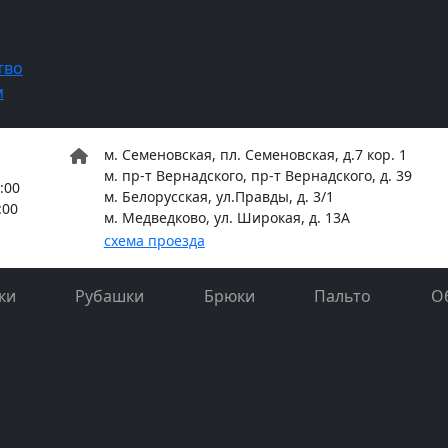
Запи
тво
м
м. Семеновская, пл. Семеновская, д.7 кор. 1
м. пр-т Вернадского, пр-т Вернадского, д. 39
:00
м. Белорусская, ул.Правды, д. 3/1
:00
м. Медведково, ул. Широкая, д. 13А
схема проезда
ки
Рубашки
Брюки
Пальто
О