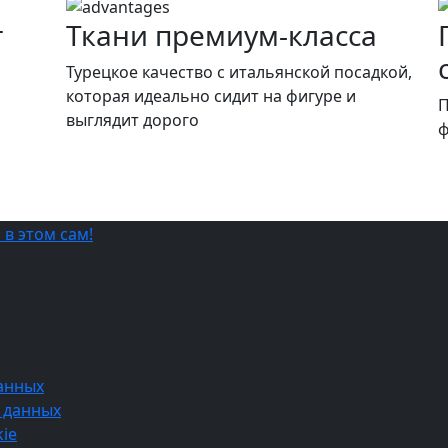
т
Ткани премиум-класса
и
Турецкое качество c итальянской посадкой,
которая идеально сидит на фигуре и
П
выглядит дорого
ф
анных
 данных
ie