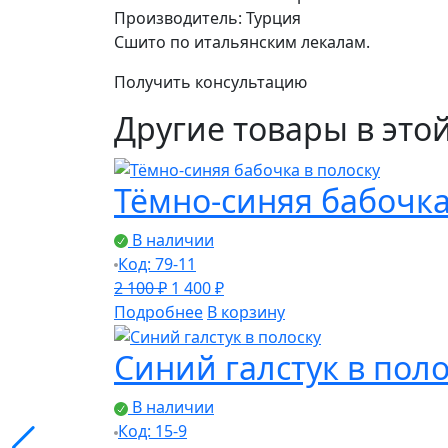
Производитель: Турция
Сшито по итальянским лекалам.
Получить консультацию
Другие товары в это
Тёмно-синяя бабочка
В наличии
Код: 79-11
Первоначальная
Текущая
2 100
₽
1 400
₽
цена
цена:
Подробнее
В корзину
составляла
1
Синий галстук в поло
2
400 ₽.
100 ₽.
В наличии
Код: 15-9