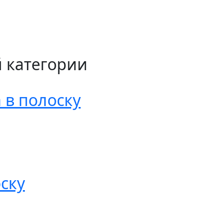
й категории
 в полоску
ску