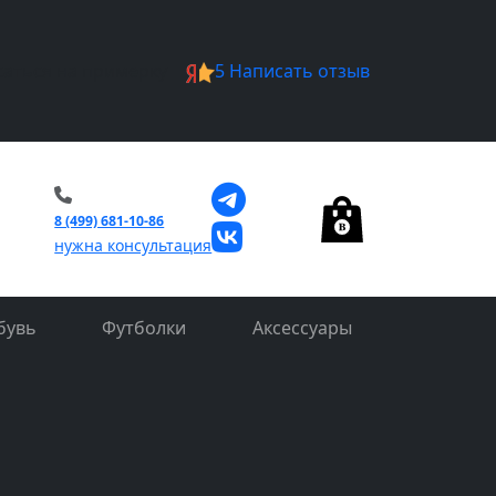
саться на примерку
5
Написать отзыв
0
8 (499) 681-10-86
нужна консультация
бувь
Футболки
Аксессуары